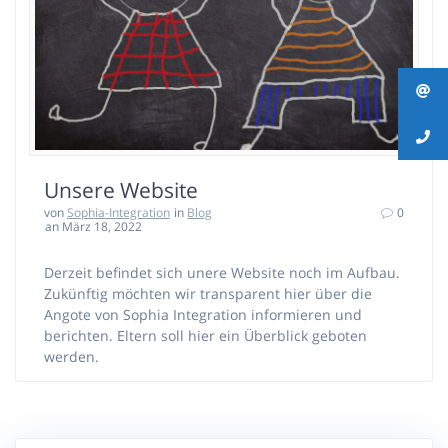
Unsere Website
von
Sophia-Integration
in
Blog
0
an März 18, 2022
Derzeit befindet sich unere Website noch im Aufbau.
Zukünftig möchten wir transparent hier über die
Angote von Sophia Integration informieren und
berichten. Eltern soll hier ein Überblick geboten
werden.