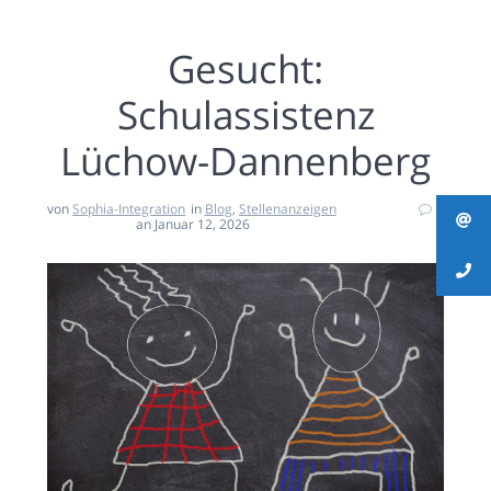
Gesucht:
Schulassistenz
Lüchow-Dannenberg
von
Sophia-Integration
in
Blog
,
Stellenanzeigen
0
an Januar 12, 2026